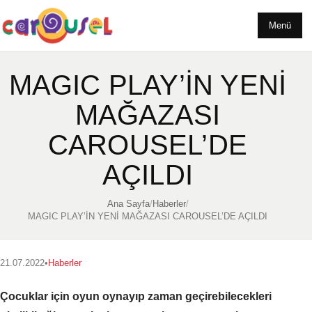
Menü
MAGIC PLAY’İN YENİ
MAĞAZASI
CAROUSEL’DE
AÇILDI
Ana Sayfa
/
Haberler
/
MAGIC PLAY’İN YENİ MAĞAZASI CAROUSEL’DE AÇILDI
21.07.2022
•
Haberler
Çocuklar için oyun oynayıp zaman geçirebilecekleri