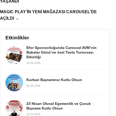
YAŞANDI
MAGIC PLAY’İN YENİ MAĞAZASI CAROUSEL’DE
AÇILDI →
Etkinlikler
Efor Sponsorluğunda Carousel AVM’nin
Babalar Günü’ne özel Tavla Turnuvası
Etkinliği
18.06.2026
Kurban Bayramınız Kutlu Olsun
25.05.2026
23 Nisan Ulusal Egemenlik ve Çocuk
Bayramı Kutlu Olsun
22.04.2026