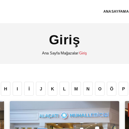
ANASAYFA
MA
Giriş
Ana Sayfa
/
Mağazalar
/
Giriş
H
I
İ
J
K
L
M
N
O
Ö
P