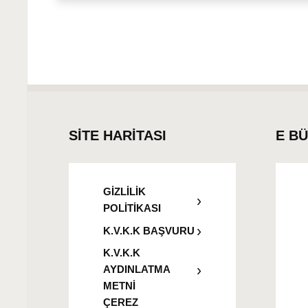
SİTE HARİTASI
E B
GİZLİLİK
POLİTİKASI
K.V.K.K BAŞVURU
K.V.K.K
AYDINLATMA
METNİ
ÇEREZ