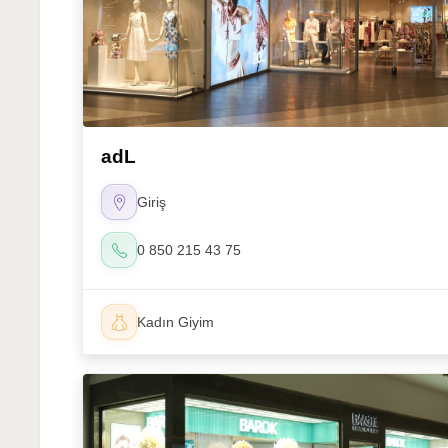
adL
Giriş
0 850 215 43 75
Kadın Giyim