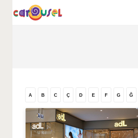
A
B
C
Ç
D
E
F
G
Ğ