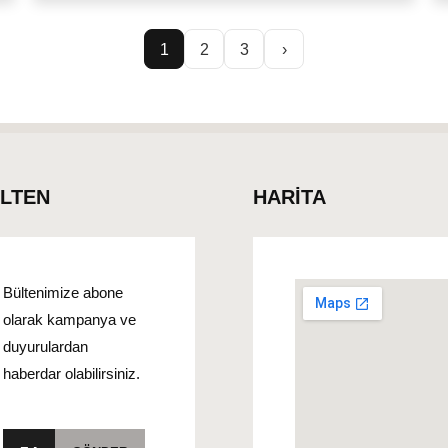
1
2
3
›
Yazı
sayfalaması
ÜLTEN
HARİTA
Bültenimize abone
olarak kampanya ve
duyurulardan
haberdar olabilirsiniz.
E-