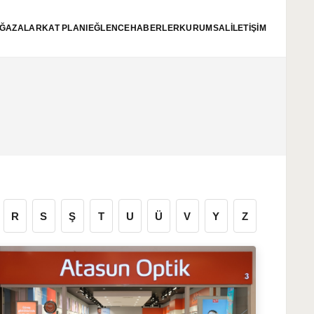
ĞAZALAR
KAT PLANI
EĞLENCE
HABERLER
KURUMSAL
İLETİŞİM
R
S
Ş
T
U
Ü
V
Y
Z