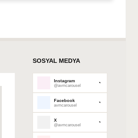
SOSYAL MEDYA
Instagram
@avmcarousel
Facebook
avmcarousel
X
@avmcarousel