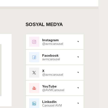
SOSYAL MEDYA
Instagram
@avmcarousel
Facebook
avmcarousel
X
@avmcarousel
YouTube
@AVMCarousel
LinkedIn
Carousel AVM