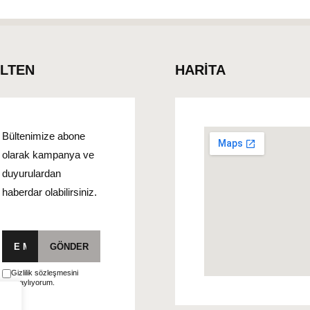
ÜLTEN
HARİTA
Bültenimize abone
olarak kampanya ve
duyurulardan
haberdar olabilirsiniz.
E-
GÖNDER
posta
Gizlilik sözleşmesini
onaylıyorum.