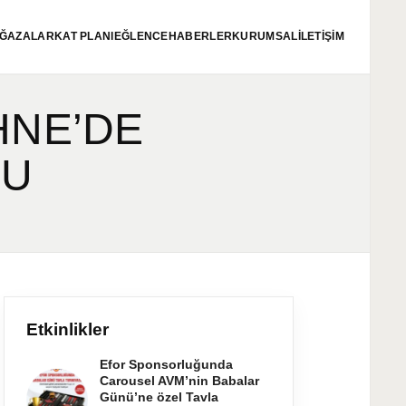
ĞAZALAR
KAT PLANI
EĞLENCE
HABERLER
KURUMSAL
İLETİŞİM
HNE’DE
TU
Etkinlikler
Efor Sponsorluğunda
Carousel AVM’nin Babalar
Günü’ne özel Tavla