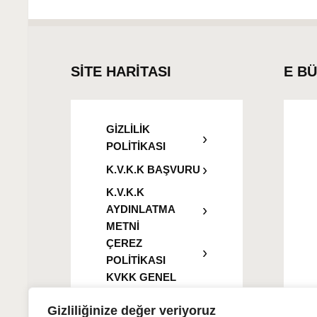
SİTE HARİTASI
E B
GİZLİLİK
POLİTİKASI
K.V.K.K BAŞVURU
K.V.K.K
AYDINLATMA
METNİ
ÇEREZ
POLİTİKASI
KVKK GENEL
AYDINLATMA
Gizliliğinize değer veriyoruz
METNİ