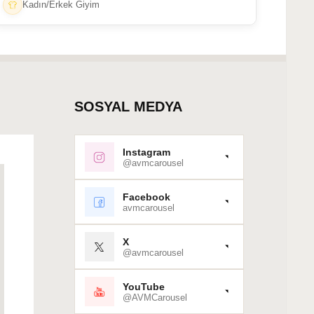
Kadın/Erkek Giyim
SOSYAL MEDYA
Instagram
@avmcarousel
Facebook
avmcarousel
X
@avmcarousel
YouTube
@AVMCarousel