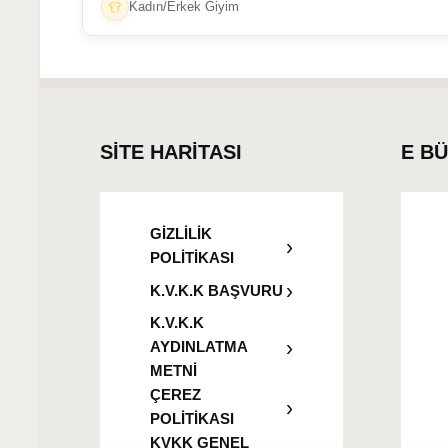
Kadın/Erkek Giyim
SİTE HARİTASI
E B
GİZLİLİK
POLİTİKASI
K.V.K.K BAŞVURU
K.V.K.K
AYDINLATMA
METNİ
ÇEREZ
POLİTİKASI
KVKK GENEL