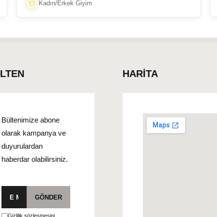
Kadın/Erkek Giyim
ÜLTEN
HARİTA
Bültenimize abone
olarak kampanya ve
duyurulardan
haberdar olabilirsiniz.
E-
GÖNDER
posta
Gizlilik sözleşmesini