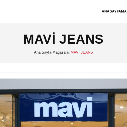
ANASAYFA
MA
MAVİ JEANS
Ana Sayfa
/
Mağazalar
/
MAVİ JEANS