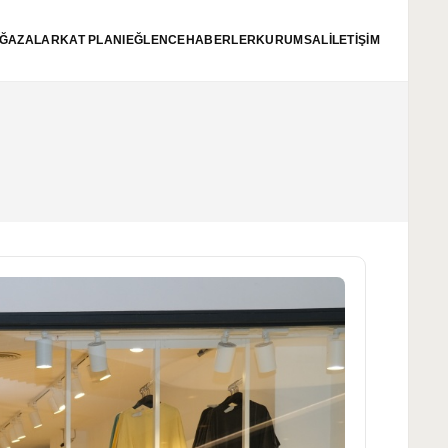
ĞAZALAR
KAT PLANI
EĞLENCE
HABERLER
KURUMSAL
İLETİŞİM