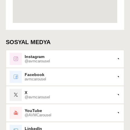
SOSYAL MEDYA
Instagram
@avmcarousel
Facebook
avmcarousel
X
@avmcarousel
YouTube
@AVMCarousel
LinkedIn