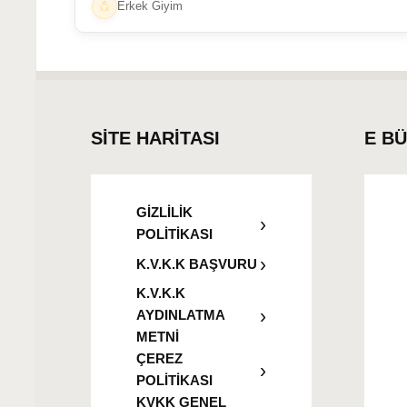
Erkek Giyim
SİTE HARİTASI
E B
GİZLİLİK
POLİTİKASI
K.V.K.K BAŞVURU
K.V.K.K
AYDINLATMA
METNİ
ÇEREZ
POLİTİKASI
KVKK GENEL