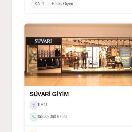
KAT1
Erkek Giyim
SÜVARİ GİYİM
KAT1
0(850) 360 97 88