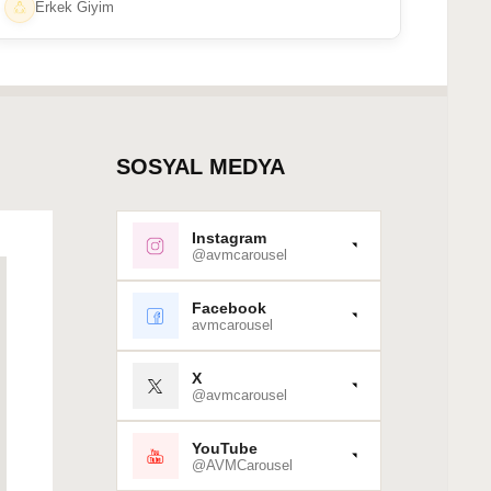
Erkek Giyim
SOSYAL MEDYA
Instagram
@avmcarousel
Facebook
avmcarousel
X
@avmcarousel
YouTube
@AVMCarousel