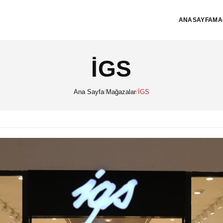
ANASAYFA
MA
İGS
Ana Sayfa
/
Mağazalar
/
İGS