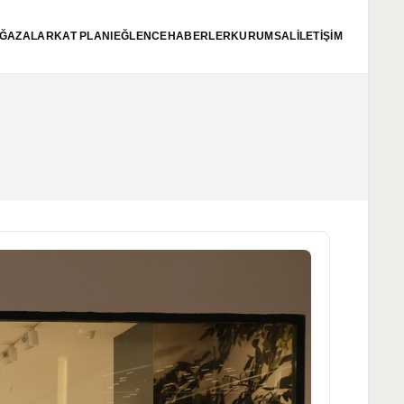
ĞAZALAR
KAT PLANI
EĞLENCE
HABERLER
KURUMSAL
İLETİŞİM