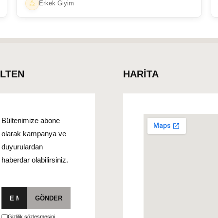
Erkek Giyim
ÜLTEN
HARİTA
Bültenimize abone
olarak kampanya ve
duyurulardan
haberdar olabilirsiniz.
E-
GÖNDER
posta
Gizlilik sözleşmesini