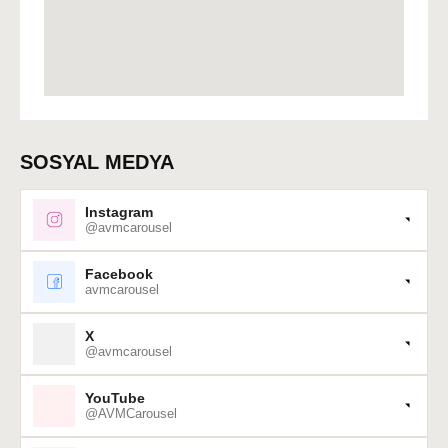
SOSYAL MEDYA
Instagram
@avmcarousel
Facebook
avmcarousel
X
@avmcarousel
YouTube
@AVMCarousel