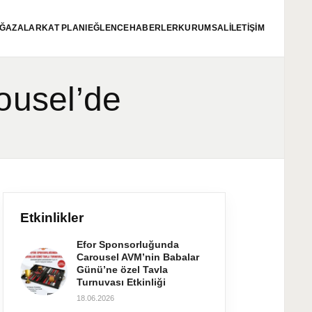
ĞAZALAR
KAT PLANI
EĞLENCE
HABERLER
KURUMSAL
İLETİŞİM
ousel’de
Etkinlikler
Efor Sponsorluğunda
Carousel AVM’nin Babalar
Günü’ne özel Tavla
Turnuvası Etkinliği
18.06.2026