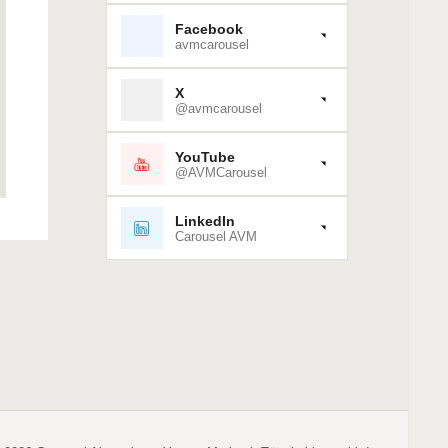
Facebook
avmcarousel
X
@avmcarousel
YouTube
@AVMCarousel
LinkedIn
Carousel AVM