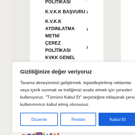
POLİTİKASI
K.V.K.K BAŞVURU
K.V.K.K
AYDINLATMA
METNİ
ÇEREZ
POLİTİKASI
KVKK GENEL
AYDINLATMA
Gizliliğinize değer veriyoruz
METNİ
İLETİŞİM
Tarama deneyiminizi geliştirmek, kişiselleştirilmiş reklamlar
veya içerik sunmak ve trafiğimizi analiz etmek için çerezleri
kullanıyoruz. "Tümünü Kabul Et" seçeneğine tıklayarak çere
kullanımımızı kabul etmiş olursunuz.
Düzenle
Reddet
Kabul Et