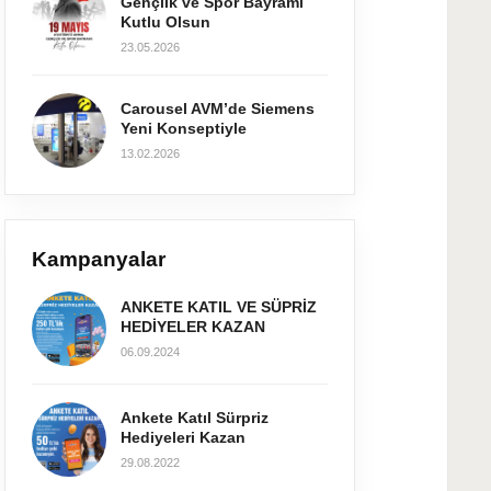
Gençlik ve Spor Bayramı
Kutlu Olsun
23.05.2026
Carousel AVM’de Siemens
Yeni Konseptiyle
13.02.2026
Kampanyalar
ANKETE KATIL VE SÜPRİZ
HEDİYELER KAZAN
06.09.2024
Ankete Katıl Sürpriz
Hediyeleri Kazan
29.08.2022