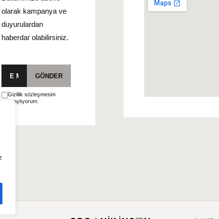
olarak kampanya ve
duyurulardan
haberdar olabilirsiniz.
E-
GÖNDER
posta
Gizlilik sözleşmesini
onaylıyorum.
z