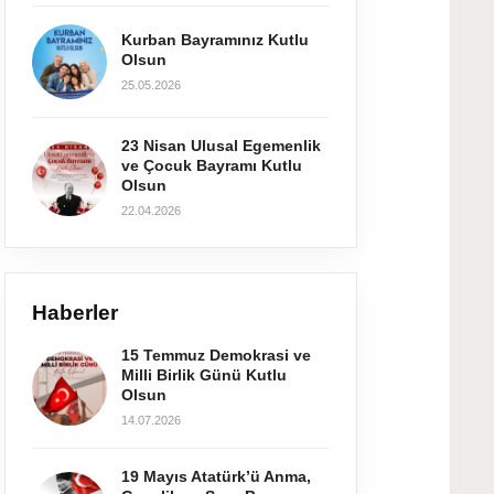
Kurban Bayramınız Kutlu
Olsun
25.05.2026
23 Nisan Ulusal Egemenlik
ve Çocuk Bayramı Kutlu
Olsun
22.04.2026
Haberler
15 Temmuz Demokrasi ve
Milli Birlik Günü Kutlu
Olsun
14.07.2026
19 Mayıs Atatürk’ü Anma,