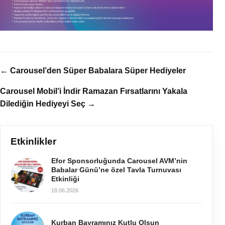
← Carousel’den Süper Babalara Süper Hediyeler
Carousel Mobil’i İndir Ramazan Fırsatlarını Yakala
Dilediğin Hediyeyi Seç →
Etkinlikler
Efor Sponsorluğunda Carousel AVM’nin
Babalar Günü’ne özel Tavla Turnuvası
Etkinliği
18.06.2026
Kurban Bayramınız Kutlu Olsun