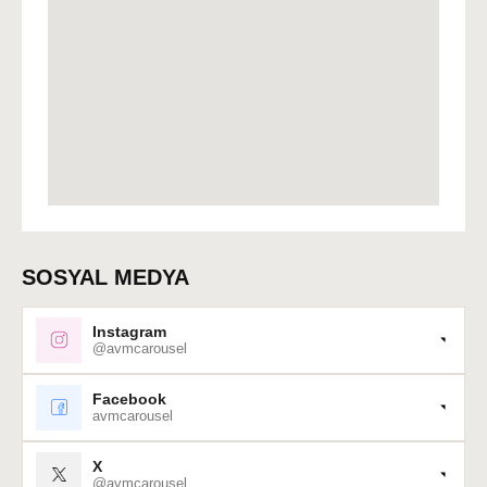
SOSYAL MEDYA
Instagram
@avmcarousel
Facebook
avmcarousel
X
@avmcarousel