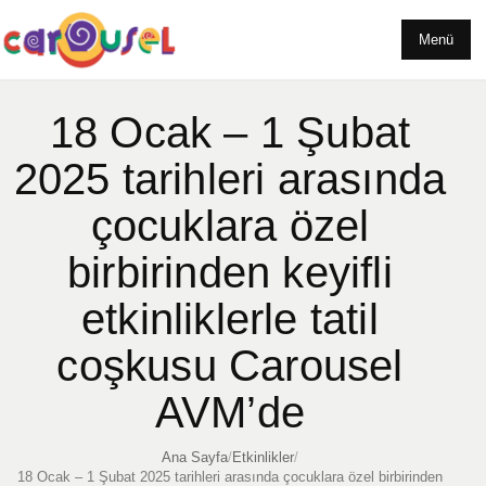
Menü
18 Ocak – 1 Şubat
2025 tarihleri arasında
çocuklara özel
birbirinden keyifli
etkinliklerle tatil
coşkusu Carousel
AVM’de
Ana Sayfa
/
Etkinlikler
/
18 Ocak – 1 Şubat 2025 tarihleri arasında çocuklara özel birbirinden