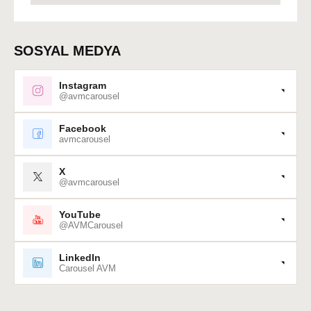
SOSYAL MEDYA
Instagram
@avmcarousel
Facebook
avmcarousel
X
@avmcarousel
YouTube
@AVMCarousel
LinkedIn
Carousel AVM