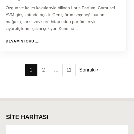
Özgün ve kalıcı kokularıyla bilinen Loris Parfüm, Carousel
AVM giriş katında açıldı. Geniş ürün seçeneği sunan
mağaza, farklı zevklere hitap eden parfümleriyle
ziyaretçilerin ilgisini çekiyor. Kendine…
→
DEVAMINI OKU
Yazı
1
2
…
11
Sonraki ›
sayfalaması
SİTE HARİTASI