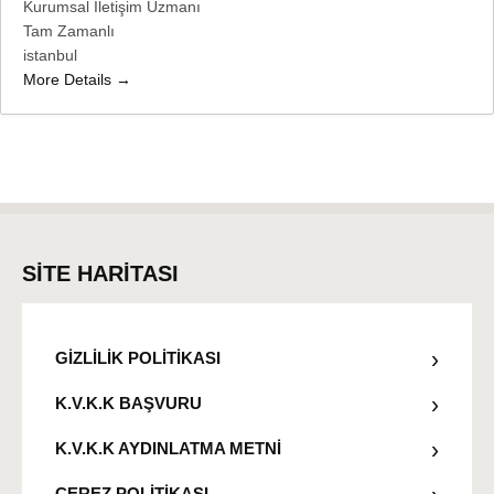
Kurumsal İletişim Uzmanı
Tam Zamanlı
istanbul
More Details
SİTE HARİTASI
GİZLİLİK POLİTİKASI
K.V.K.K BAŞVURU
K.V.K.K AYDINLATMA METNİ
ÇEREZ POLİTİKASI